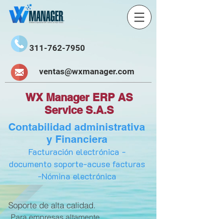
311-762-7950
ventas@wxmanager.com
WX Manager ERP AS
Service S.A.S
Contabilidad a
dministrativa
y Financiera
Facturación electrónica -
documento soporte-acuse facturas
-Nómina electrónica
Soporte de alta calidad.
Para empresas altamente