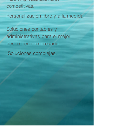
competitivas.
Personalización libre y a la medida.
Soluciones contables y
administrativas para el mejor
desempeño empresarial.
Soluciones complejas.
DISPOSITIVOS